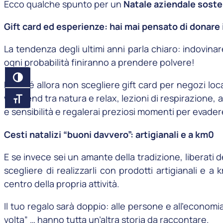
Ecco qualche spunto per un
Natale aziendale soste
Gift card ed esperienze: hai mai pensato di donare
La tendenza degli ultimi anni parla chiaro: indovina
ogni probabilità finiranno a prendere polvere!
ATTIVA/DISATTIVA ALTO CONTRASTO
Perché allora non scegliere gift card per negozi loc
weekend tra natura e relax, lezioni di respirazion
ATTIVA/DISATTIVA DIMENSIONE TESTO
e sensibilità e regalerai preziosi momenti per evadere
Cesti natalizi “buoni davvero”: artigianali e a km0
E se invece sei un amante della tradizione, liberati de
scegliere di realizzarli con prodotti artigianali e a
centro della propria attività.
Il tuo regalo sarà doppio: alle persone e all’economia
volta” … hanno tutta un’altra storia da raccontare.