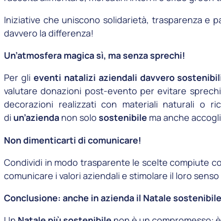
Iniziative che uniscono solidarietà, trasparenza e p
davvero la differenza!
Un’atmosfera magica sì, ma senza sprechi!
Per gli
eventi natalizi aziendali davvero sostenibil
valutare donazioni post-evento per evitare sprechi 
decorazioni realizzati con materiali naturali o r
di
un’azienda
non solo
sostenibile
ma anche accogli
Non dimenticarti di comunicare!
Condividi in modo trasparente le scelte compiute co
comunicare i valori aziendali e stimolare il loro sens
Conclusione: anche in
azienda il Natale sostenibil
Un
Natale più sostenibile
non è un compromesso: è