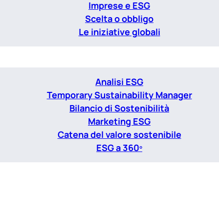
Imprese e ESG
Scelta o obbligo
Le iniziative globali
Analisi ESG
Temporary Sustainability Manager
Bilancio di Sostenibilità
Marketing ESG
Catena del valore sostenibile
ESG a 360º