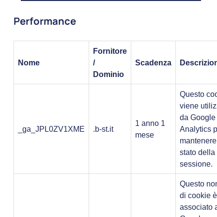
Performance
Fornitore
Nome
/
Scadenza
Descrizio
Dominio
Questo co
viene utili
da Google
1 anno 1
_ga_JPL0ZV1XME
.b-st.it
Analytics 
mese
mantenere
stato della
sessione.
Questo n
di cookie è
associato 