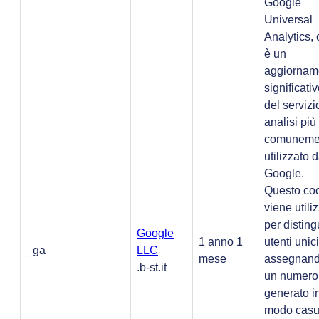
Google
Universal
Analytics,
è un
aggiornam
significati
del servizi
analisi più
comuneme
utilizzato 
Google.
Questo co
viene utili
per distin
Google
1 anno 1
utenti unici
_ga
LLC
mese
assegnan
.b-st.it
un numero
generato i
modo casu