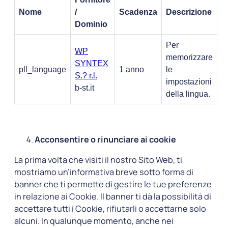
Nome
/
Scadenza
Descrizione
Dominio
Per
WP
memorizzare
SYNTEX
pll_language
1 anno
le
S.? r.l.
impostazioni
b-st.it
della lingua.
Acconsentire o rinunciare ai cookie
La prima volta che visiti il nostro Sito Web, ti
mostriamo un’informativa breve sotto forma di
banner che ti permette di gestire le tue preferenze
in relazione ai Cookie. Il banner ti dà la possibilità di
accettare tutti i Cookie, rifiutarli o accettarne solo
alcuni. In qualunque momento, anche nei