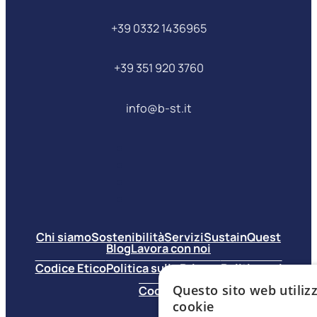
+39 0332 1436965
+39 351 920 3760
info@b-st.it
Chi siamo
Sostenibilità
Servizi
SustainQuest
Blog
Lavora con noi
Codice Etico
Politica sulla Privacy
Politica sui
Questo sito web utiliz
Cookie
cookie