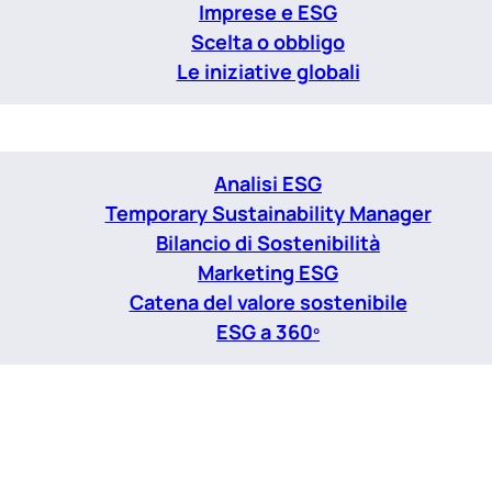
Imprese e ESG
Scelta o obbligo
Le iniziative globali
Analisi ESG
Temporary Sustainability Manager
Bilancio di Sostenibilità
Marketing ESG
Catena del valore sostenibile
ESG a 360º